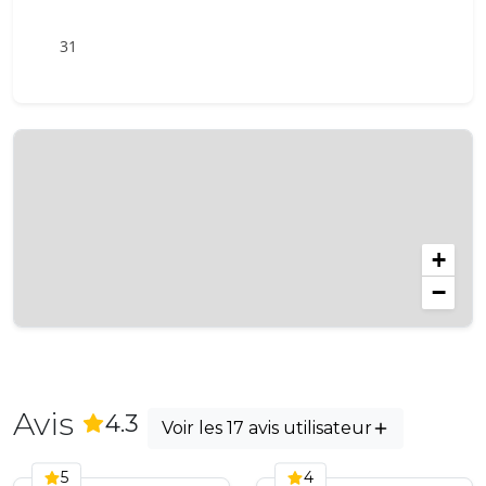
31
+
−
Avis
(
17
Avis)
4.3
Voir les 17 avis utilisateur
5
4