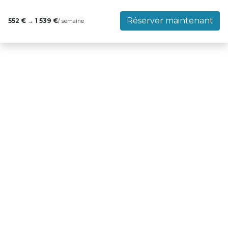
Réserver maintenant
552 €
→
1 539 €
/ semaine